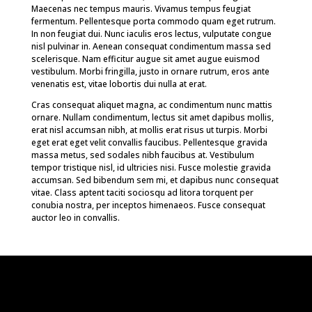
Maecenas nec tempus mauris. Vivamus tempus feugiat
fermentum. Pellentesque porta commodo quam eget rutrum.
In non feugiat dui. Nunc iaculis eros lectus, vulputate congue
nisl pulvinar in. Aenean consequat condimentum massa sed
scelerisque. Nam efficitur augue sit amet augue euismod
vestibulum. Morbi fringilla, justo in ornare rutrum, eros ante
venenatis est, vitae lobortis dui nulla at erat.
Cras consequat aliquet magna, ac condimentum nunc mattis
ornare. Nullam condimentum, lectus sit amet dapibus mollis,
erat nisl accumsan nibh, at mollis erat risus ut turpis. Morbi
eget erat eget velit convallis faucibus. Pellentesque gravida
massa metus, sed sodales nibh faucibus at. Vestibulum
tempor tristique nisl, id ultricies nisi. Fusce molestie gravida
accumsan. Sed bibendum sem mi, et dapibus nunc consequat
vitae. Class aptent taciti sociosqu ad litora torquent per
conubia nostra, per inceptos himenaeos. Fusce consequat
auctor leo in convallis.